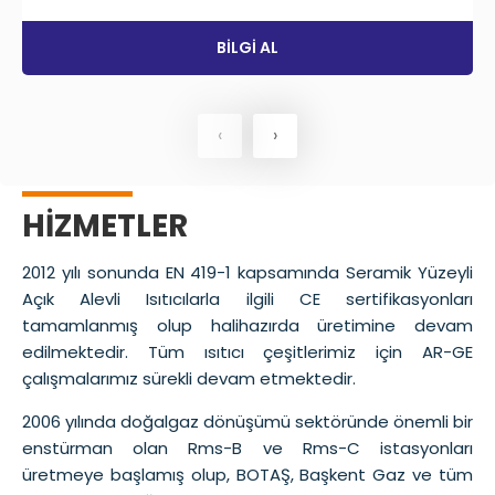
BİLGİ AL
‹
›
HİZMETLER
2012 yılı sonunda EN 419-1 kapsamında Seramik Yüzeyli
Açık Alevli Isıtıcılarla ilgili CE sertifikasyonları
tamamlanmış olup halihazırda üretimine devam
edilmektedir. Tüm ısıtıcı çeşitlerimiz için AR-GE
çalışmalarımız sürekli devam etmektedir.
Kapalı Spor Salonu Isıtıcıları
2006 yılında doğalgaz dönüşümü sektöründe önemli bir
enstürman olan Rms-B ve Rms-C istasyonları
üretmeye başlamış olup, BOTAŞ, Başkent Gaz ve tüm
LPG-CNG-LNG Tank Hizmetleri