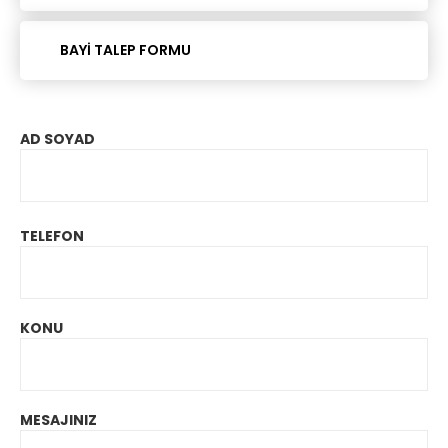
Endüstriyel Isıtma Sistemleri
BAYİ TALEP FORMU
Açık Alan Isıtma Sistemleri
AD SOYAD
Kafe / Restaurant Isıtma
TELEFON
Stadyum Isıtma Sistemleri
Kapalı Spor Salonu Isıtıcıları
KONU
MESAJINIZ