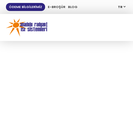
ÖDEME BİLGİLERİMİZ
E-BROŞÜR
BLOG
TR